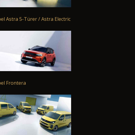
el Astra 5-Türer / Astra Electric
el Frontera