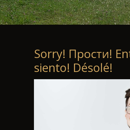
Sorry! Прости! En
siento! Désolé!