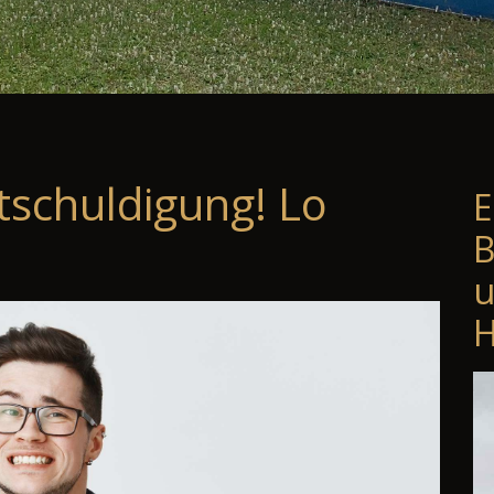
tschuldigung! Lo
E
B
u
H