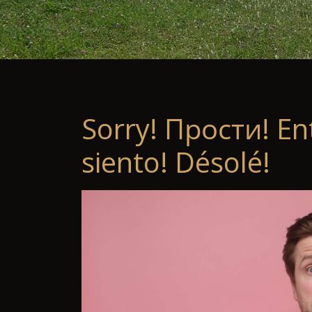
Sorry! Прости! En
siento! Désolé!