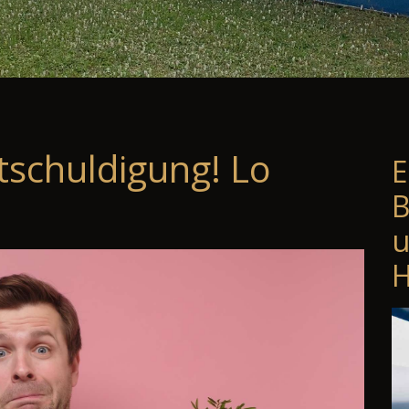
tschuldigung! Lo
E
B
u
H