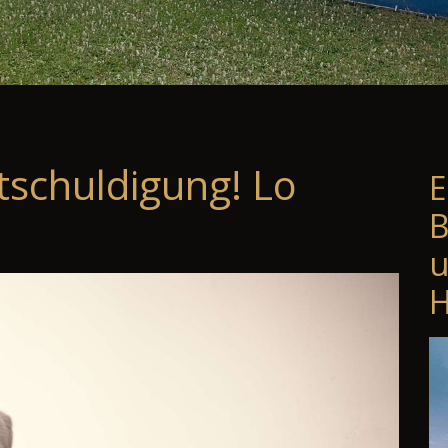
tschuldigung! Lo
E
B
u
H