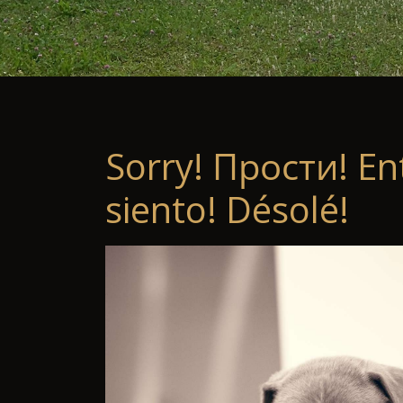
Sorry! Прости! En
siento! Désolé!