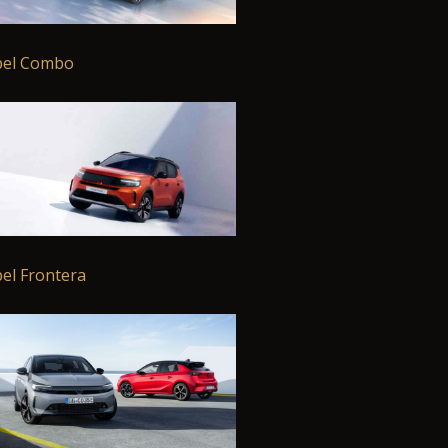
el Combo
el Frontera