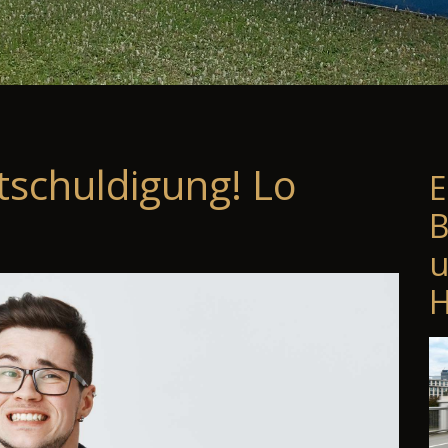
tschuldigung! Lo
E
B
u
H