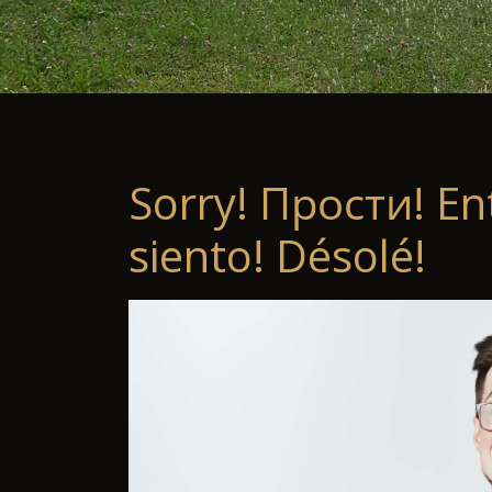
Sorry! Прости! En
siento! Désolé!