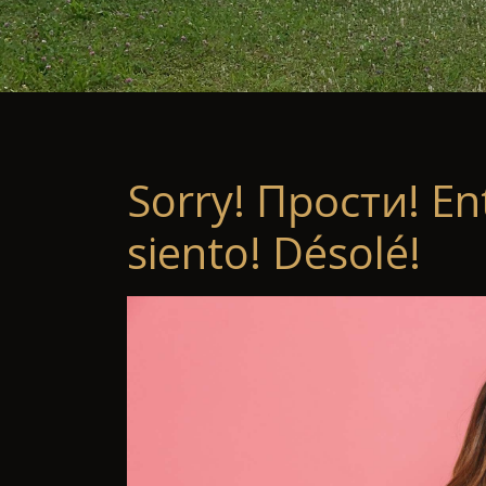
Sorry! Прости! En
siento! Désolé!