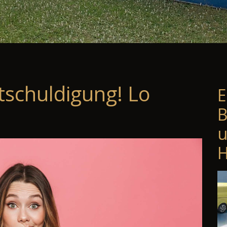
tschuldigung! Lo
E
B
u
H