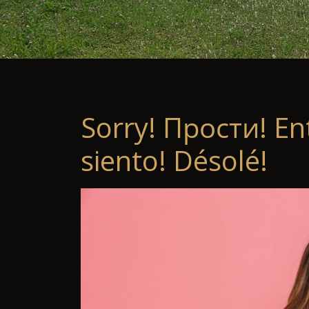
Sorry! Прости! En
siento! Désolé!