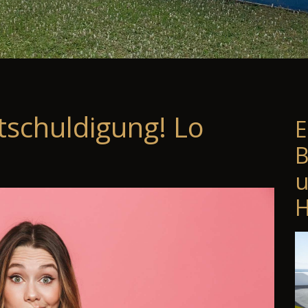
tschuldigung! Lo
E
B
u
H