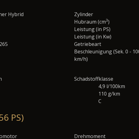
ner Hybrid
Zylinder
3
Hubraum (cm
)
Leistung (in PS)
Leistung (in Kw)
.265
Getriebeart
Beschleunigung (Sek. 0 - 10
km/h)
n
Schadstoffklasse
4,9 l/100km
110 g/km
C
56 PS)
romotor
Drehmoment