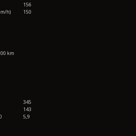
156
km/h)
150
100 km
345
143
0
5,9