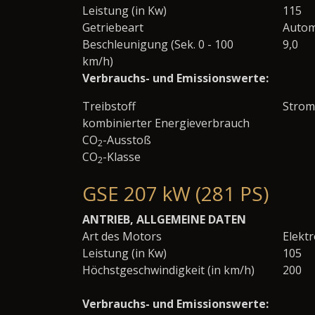
Leistung (in Kw)
115
Getriebeart
Autom
Beschleunigung (Sek. 0 - 100
9,0
km/h)
Verbrauchs- und Emissionswerte:
Treibstoff
Strom
kombinierter Energieverbrauch
CO
-Ausstoß
2
CO
-Klasse
2
GSE 207 kW (281 PS)
ANTRIEB, ALLGEMEINE DATEN
Art des Motors
Elekt
Leistung (in Kw)
105
Höchstgeschwindigkeit (in km/h)
200
Verbrauchs- und Emissionswerte: