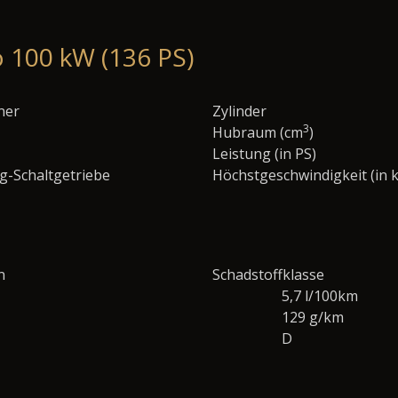
o 100 kW (136 PS)
ner
Zylinder
3
Hubraum (cm
)
Leistung (in PS)
g-Schaltgetriebe
Höchstgeschwindigkeit (in 
n
Schadstoffklasse
5,7 l/100km
129 g/km
D