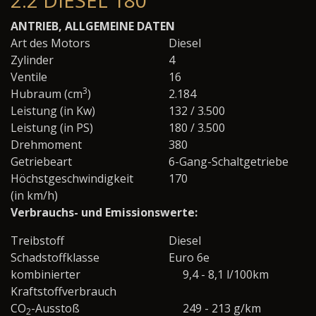
2.2 DIESEL 180
ANTRIEB, ALLGEMEINE DATEN
Art des Motors
Diesel
Zylinder
4
Ventile
16
3
Hubraum (cm
)
2.184
Leistung (in Kw)
132 / 3.500
Leistung (in PS)
180 / 3.500
Drehmoment
380
Getriebeart
6-Gang-Schaltgetriebe
Höchstgeschwindigkeit
170
(in km/h)
Verbrauchs- und Emissionswerte:
Treibstoff
Diesel
Schadstoffklasse
Euro 6e
kombinierter
9,4 - 8,1 l/100km
Kraftstoffverbrauch
CO
-Ausstoß
249 - 213 g/km
2