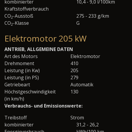
kombinierter
10,4 - 9,0 l/100km
Kraftstoffverbrauch
CO
-Ausstoß
275 - 233 g/km
2
CO
-Klasse
G
2
Elektromotor 205 kW
ANTRIEB, ALLGEMEINE DATEN
Art des Motors
Elektromotor
Drehmoment
410
Leistung (in Kw)
205
Leistung (in PS)
279
Getriebeart
Automatik
Höchstgeschwindigkeit
130
(in km/h)
Verbrauchs- und Emissionswerte:
Treibstoff
Strom
kombinierter
31,2 - 26,2
Energieverbrauch
kWh/100 km