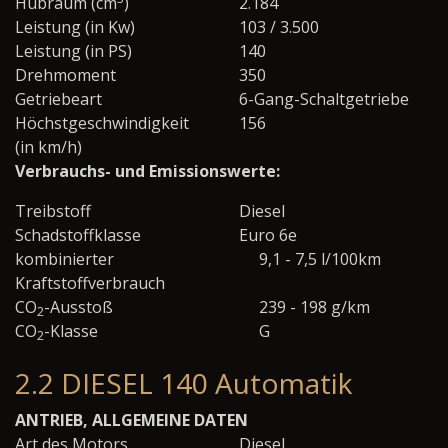
Hubraum (cm
)
2.184
Leistung (in Kw)
103 / 3.500
Leistung (in PS)
140
Drehmoment
350
Getriebeart
6-Gang-Schaltgetriebe
Höchstgeschwindigkeit
156
(in km/h)
Verbrauchs- und Emissionswerte:
Treibstoff
Diesel
Schadstoffklasse
Euro 6e
kombinierter
9,1 - 7,5 l/100km
Kraftstoffverbrauch
CO
-Ausstoß
239 - 198 g/km
2
CO
-Klasse
G
2
2.2 DIESEL 140 Automatik
ANTRIEB, ALLGEMEINE DATEN
Art des Motors
Diesel