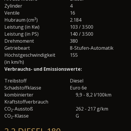
Zylinder
4
Ventile
16
3
Hubraum (cm
)
2.184
Leistung (in Kw)
103 / 3.500
Leistung (in PS)
140 / 3.500
Drehmoment
380
Getriebeart
8-Stufen-Automatik
Höchstgeschwindigkeit
155
(in km/h)
Verbrauchs- und Emissionswerte:
Treibstoff
Diesel
Schadstoffklasse
Euro 6e
kombinierter
9,9 - 8,2 l/100km
Kraftstoffverbrauch
CO
-Ausstoß
262 - 217 g/km
2
CO
-Klasse
G
2