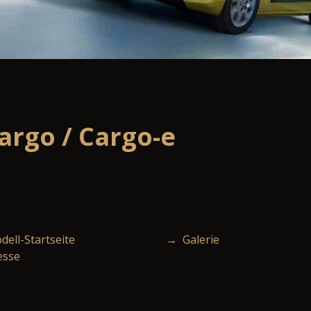
rgo / Cargo-e
ell-Startseite
→ Galerie
esse