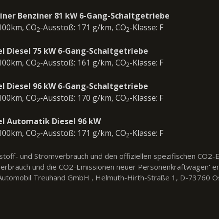
iner Benziner 81 kW 6-Gang-Schaltgetriebe
/100km, CO
-Ausstoß: 171 g/km, CO
-Klasse: F
2
2
el Diesel 75 kW 6-Gang-Schaltgetriebe
/100km, CO
-Ausstoß: 161 g/km, CO
-Klasse: F
2
2
el Diesel 96 kW 6-Gang-Schaltgetriebe
/100km, CO
-Ausstoß: 170 g/km, CO
-Klasse: F
2
2
el Automatik Diesel 96 kW
/100km, CO
-Ausstoß: 171 g/km, CO
-Klasse: F
2
2
ftstoff- und Stromverbrauch und den offiziellen spezifischen CO
fverbrauch und die CO2-Emissionen neuer Personenkraftwagen' e
utomobil Treuhand GmbH , Helmuth-Hirth-Straße 1, D-73760 Ostfil