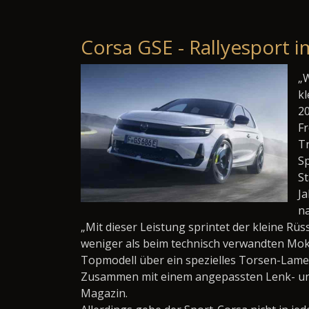
Corsa GSE - Rallyesport 
„W
kl
20
Fr
T
Sp
S
Ja
na
„Mit dieser Leistung sprintet der kleine Rü
weniger als beim technisch verwandten Mokk
Topmodell über ein spezielles Torsen-Lamel
Zusammen mit einem angepassten Lenk- und 
Magazin.