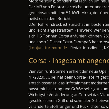
Motorleistung, sondern tatsächlich um neu
Der M3 von Emotors erreiche unter anderem
gemeinsam mit dem 51-kWh-Akku, der über e
heißt es in dem Bericht.
„Der Fahreindruck ist zunächst im besten S
und leicht angestrafftem Fahrwerk. Wer den 
sich 1,5 Tonnen Corsa anfühlen können: 26
und sport“. Dieser Extra-Fahrspaß koste zw
(
konjunkturmotor.de
- Redaktionsdienst, K
Corsa - Insgesamt ange
Vier von fünf Sternen erhielt der neue Ope
41/2023). „Opel hat beim Corsa-Facelift gesc
entschlossener, das Infotainment moderne
passt mit Leistung und Größe sehr gut zum 
Wichtigste Veränderung außen sei
das Vizo
geschlossenem Grill und schmalen Scheinwe
veränderte Stoßfänger und Rücklichter sowie