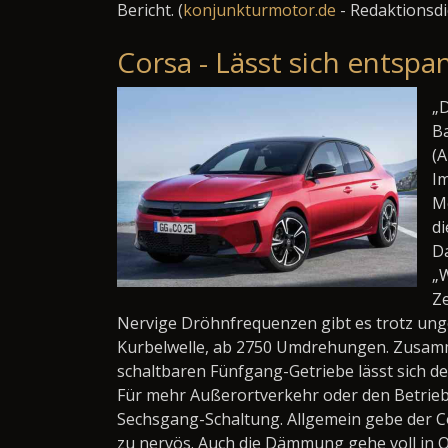
Bericht. (
konjunkturmotor.de
- Redaktionsdie
Corsa - Lässt sich entsp
„D
Ba
(A
Im
Me
di
D
„W
Ze
Nervige Dröhnfrequenzen gibt es trotz unge
Kurbelwelle, ab 2750 Umdrehungen. Zusam
schaltbaren Fünfgang-Getriebe lässt sich de
Für mehr Außerortverkehr oder den Betrieb
Sechsgang-Schaltung. Allgemein gebe der Co
zu nervös. Auch die Dämmung gehe voll in 