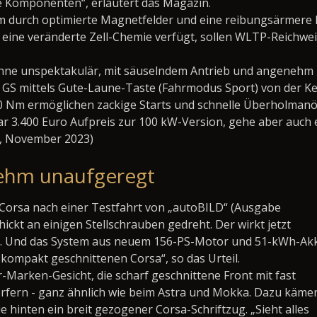
e Komponenten“, erläutert das Magazin.
 durch optimierte Magnetfelder und eine reibungsärmere L
ine veränderte Zell-Chemie verfügt, sollen WLTP-Reichweit
inne unspektakulär, mit säuselndem Antrieb und angenehm p
GS mittels Gute-Laune-Taste (Fahrmodus Sport) von der Kette
0 Nm ermöglichen zackige Starts und schnelle Überholmanöv
ar 3.400 Euro Aufpreis zur 100 kW-Version, gehe aber auch
K, November 2023)
nehm unaufgeregt
l Corsa nach einer Testfahrt von „autoBILD“ (Ausgabe
hickt an einigen Stellschrauben gedreht. Der wirkt jetzt
r. Und das System aus neuem 156-PS-Motor und 51-kWh-Ak
kompakt geschnittenen Corsa“, so das Urteil.
r-Marken-Gesicht, die scharf geschnittene Front mit fast
rfern - ganz ähnlich wie beim Astra und Mokka. Dazu käme
 hinten ein breit gezogener Corsa-Schriftzug. „Sieht alles