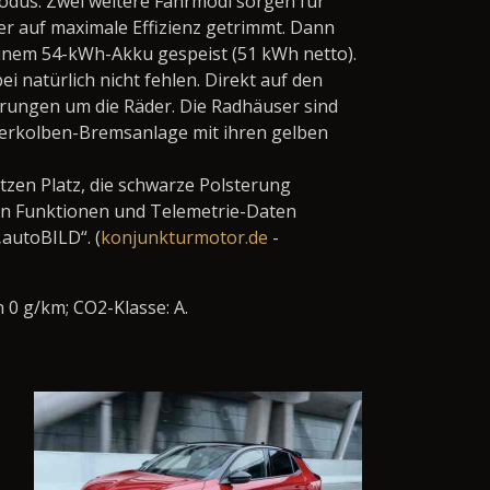
modus. Zwei weitere Fahrmodi sorgen für
r auf maximale Effizienz getrimmt. Dann
einem 54-kWh-Akku gespeist (51 kWh netto).
i natürlich nicht fehlen. Direkt auf den
ührungen um die Räder. Die Radhäuser sind
Vierkolben-Bremsanlage mit ihren gelben
zen Platz, die schwarze Polsterung
en Funktionen und Telemetrie-Daten
autoBILD“. (
konjunkturmotor.de
-
n 0 g/km; CO
2
-Klasse: A.