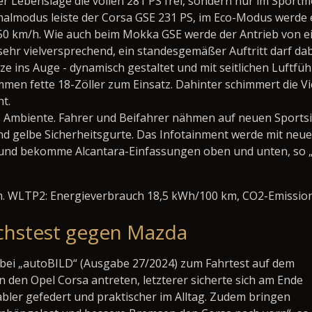
der Lebenslage die vollen 281 PS frei, sondern nur im Sport
lmodus leiste der Corsa GSE 231 PS, im Eco-Modus werde e
150 km/h. Wie auch beim Mokka GSE werde der Antrieb von 
ehr vielversprechend, ein standesgemäßer Auftritt darf dabe
rze ins Auge - dynamisch gestaltet und mit seitlichen Luftf
ommen fette 18-Zöller zum Einsatz. Dahinter schimmert die 
t.
 Ambiente. Fahrer und Beifahrer nähmen auf neuen Sportsit
d gelbe Sicherheitsgurte. Das Infotainment werde mit neu
ht und bekomme Alcantara-Einfassungen oben und unten, so „
m. WLTP
2
: Energieverbrauch 18,5 kWh/100 km, CO
2
-Emissio
ichstest gegen Mazda
bei „autoBILD“ (Ausgabe 27/2024) zum Fahrtest auf dem
den Opel Corsa antreten, letzterer sicherte sich am Ende
tabler gefedert und praktischer im Alltag. Zudem bringen