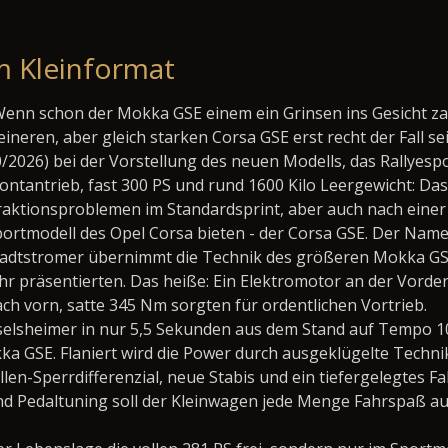
im Kleinformat
enn schon der Mokka GSE einem ein Grinsen ins Gesicht za
eineren, aber gleich starken Corsa GSE erst recht der Fall 
/2026) bei der Vorstellung des neuen Modells, das Rallyespo
ontantrieb, fast 300 PS und rund 1600 Kilo Leergewicht: D
raktionsproblemen im Standardsprint, aber auch nach eine
ortmodell des Opel Corsa bieten - der Corsa GSE. Der Name s
tadtstromer übernimmt die Technik des größeren Mokka GS
hr präsentierten. Das heiße: Ein Elektromotor an der Vorder
ch vorn, satte 345 Nm sorgten für ordentlichen Vortrieb.
sselsheimer in nur 5,5 Sekunden aus dem Stand auf Tempo 10
a GSE. Flaniert wird die Power durch ausgeklügelte Technik
len-Sperrdifferenzial, neue Stabis und ein tiefergelegtes 
Pedaltuning soll der Kleinwagen jede Menge Fahrspaß auch