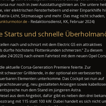
Corsa nur noch in zwei Ausstattungslinien an. Die untere hei
e, vier elektrischen Fensterhebern und einer Einparkhilfe h
Matrix-Licht, Sitzmassage und mehr. Das mag nicht schaden,
unkturmotor.de
- Redaktionsdienst, KK, Februar 2024)
ige Starts und schnelle Überholma
tellen nach und schnürt mit dem Electric GS ein attraktives
els dürfte höchstens Flottenkunden schmerzen.“ Zu diesem
gabe 24/2023) nach einem Fahrtest mit dem neuen Opel Cor
 die aktuelle Corsa-Generation Premiere feierte. Zur
t schwarzer Grillblende, in der optional ein verbessertes
teuerbaren Elementen unterkomme. Das Cockpit sei nun auf
r Sprachsteuerung, neu gestalteten Anzeigen sowie kabellose
entspreche nun dem Stand im jüngeren Astra.
Diesel aus dem Angebot, dafür gibt es neben den drei bekan
sstrang mit 115 statt 100 kW. Dabei handelt es sich nicht u