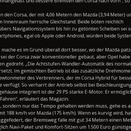
Anhängelast und bessere Bremsen den Corsa nach vorn“, so
n den Corsa, der mit 4,06 Metern den Mazda (3,94 Meter) 
m Innenraum herrsche Gleichstand. Beide böten reichlich
bers Navigationssystem bis hin zu getönten Scheiben sei 
artphones, egal ob Apple oder Android, würden beide Syst
mache es im Grund überall dort besser, wo der Mazda patze
ick sei der Corsa zwar konventioneller gebaut, aber Opel h
en gedreht. „Die Achtstufen-Wandler-Automatik des normal
etzt. Im gemischten Betrieb ist das zusätzliche Drehmom
Newtonmeter des Verbrenners, der im Corsa Hybrid für bess
 verfügt. So verharrt der Antrieb selbst bei Beschleunigun
ehäuse integriert ist der 29 PS starke E-Motor. Er ermöglic
s Fahren", erläutert das Magazin.
rd, sondern nur das Tempo gehalten werden muss, gehe es ab
it 188 km/h vor Mazda (175 km/h). Wenn es kurvig wird, habe
ggefedert, der Bremsweg falle mit gut 34 Metern einen Met
glich Navi-Paket und Komfort-Sitzen um 1.500 Euro günstiger