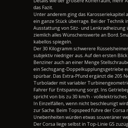
Details wie der größere Kofferraum, mehr 
das Fazit.
Unter anderem ging das Karosseriekapitel a
ein ganze Stück überrage. Bei der Technik i
Ausstattung von Sitz- und Lenkradheizung ü
ziemlich alles Wünschenswerte an Bord. Sm
kabellos spiegeln.
Der 30 Kilogramm schwerere Rüsselsheimer 
subjektiv niedriger aus. Auf den ersten Bl
Benziner auch an einer Menge Stellschraub
ein Sechsgang-Doppelkupplungsgetriebe ers
spürbar. Das Extra-Pfund ergänzt die 205 
Turbolader mit variabler Turbinengeometrie
Fahrer für Entspannung sorgt. Ins Getriebeg
spricht von bis zu 30 km/h - vollelektrische
In Einzelfällen, wenn nicht beschleunigt wi
zur Sache. Beim Topspeed führe der Corsa m
Unebenheiten würden
etwas souveräner we
Der Corsa liege selbst in Top-Linie GS zuzü