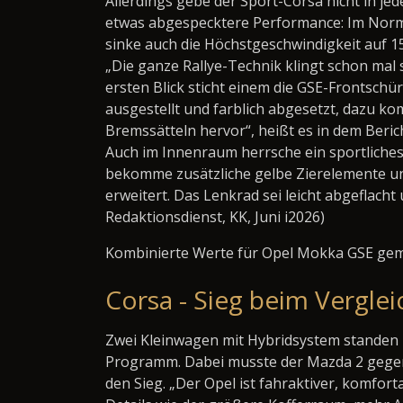
Allerdings gebe der Sport-Corsa nicht in je
etwas abgespecktere Performance: Im Norma
sinke auch die Höchstgeschwindigkeit auf 
„Die ganze Rallye-Technik klingt schon mal s
ersten Blick sticht einem die GSE-Frontschü
ausgestellt und farblich abgesetzt, dazu k
Bremssätteln hervor“, heißt es in dem Berich
Auch im Innenraum herrsche ein sportliches
bekomme zusätzliche gelbe Zierelemente un
erweitert. Das Lenkrad sei leicht abgeflac
Redaktionsdienst, KK, Juni i2026)
Kombinierte Werte für Opel Mokka GSE ge
Corsa - Sieg beim Vergle
Zwei Kleinwagen mit Hybridsystem standen 
Programm. Dabei musste der Mazda 2 gegen 
den Sieg. „Der Opel ist fahraktiver, komfor