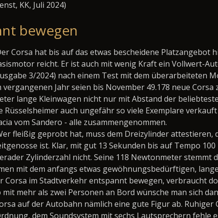
nst, KK, Juli 2024)
annt bewegen
er Corsa hat bis auf das etwas bescheidene Platzangebot 
sismotor reicht. Er ist auch mit wenig Kraft ein Vollwert-A
usgabe 3/2024) nach einem Test mit dem überarbeiteten Mo
 vergangenen Jahr seien bis November 49.178 neue Corsa z
ter lange Kleinwagen nicht nur mit Abstand der beliebtest
e Rüsselsheimer auch ungefähr so viele Exemplare verkauf
acia vom Sandero - alle zusammengenommen.
er fleißig geprobt hat, muss dem Dreizylinder attestieren
itgenosse ist. Klar, mit gut 13 Sekunden bis auf Tempo 100
rader Zylinderzahl nicht. Seine 118 Newtonmeter stemmt de
men mit dem anfangs etwas gewöhnungsbedürftigen, lang
r Corsa im Stadtverkehr entspannt bewegen, verbraucht dort
 mit mehr als zwei Personen an Bord wünsche man sich dann
rsa auf der Autobahn nämlich eine gute Figur ab. Ruhiger G
Ordnung, dem Soundsystem mit sechs Lautsprechern fehle 