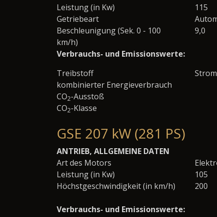
Leistung (in Kw)
115
Getriebeart
Autom
Beschleunigung (Sek. 0 - 100
9,0
km/h)
Verbrauchs- und Emissionswerte:
Treibstoff
Strom
kombinierter Energieverbrauch
CO
-Ausstoß
2
CO
-Klasse
2
GSE 207 kW (281 PS)
ANTRIEB, ALLGEMEINE DATEN
Art des Motors
Elekt
Leistung (in Kw)
105
Höchstgeschwindigkeit (in km/h)
200
Verbrauchs- und Emissionswerte: