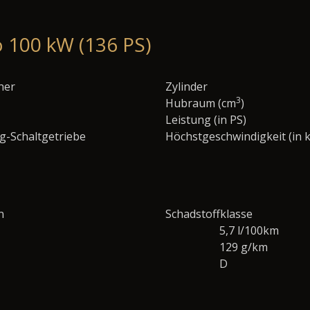
o 100 kW (136 PS)
ner
Zylinder
3
Hubraum (cm
)
Leistung (in PS)
g-Schaltgetriebe
Höchstgeschwindigkeit (in 
n
Schadstoffklasse
5,7 l/100km
129 g/km
D