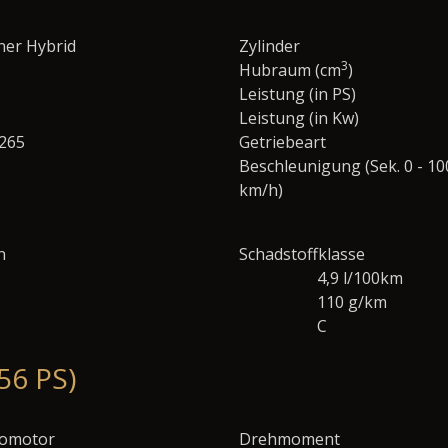
ner Hybrid
Zylinder
3
Hubraum (cm
)
Leistung (in PS)
Leistung (in Kw)
.265
Getriebeart
Beschleunigung (Sek. 0 - 10
km/h)
n
Schadstoffklasse
4,9 l/100km
110 g/km
C
56 PS)
romotor
Drehmoment