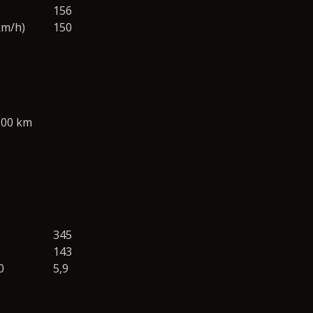
156
km/h)
150
100 km
345
143
0
5,9